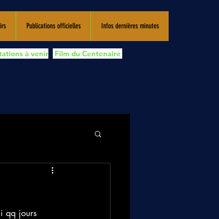
irs
Publications officielles
Infos dernières minutes
ations à venir
Film du Centenaire
i qq jours 