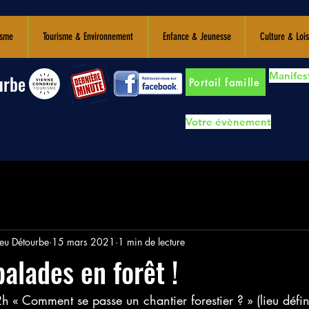
isme
Tourisme & Environnement
Enfance & Jeunesse
Culture & Lois
Manifest
urbe
Portail famille
Votre évènement
u Détourbe
15 mars 2021
1 min de lecture
balades en forêt !
« Comment se passe un chantier forestier ? » (lieu défin