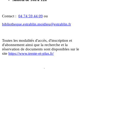
Contact :
04 74 59 44 09
ou
bibliotheque.estrablin.moidieu@estrablin.fr
Toutes les modalités d'accès, d'inscription et
d'abonnement ainsi que la recherche et la
réservation de documents sont disponibles sur le
site
https://www.trente-et-plus.fr/
L’abonnement est valable à partir de la date
d’inscription.
L’accès à la bibliothèque est gratuit et ouvert à
tous !