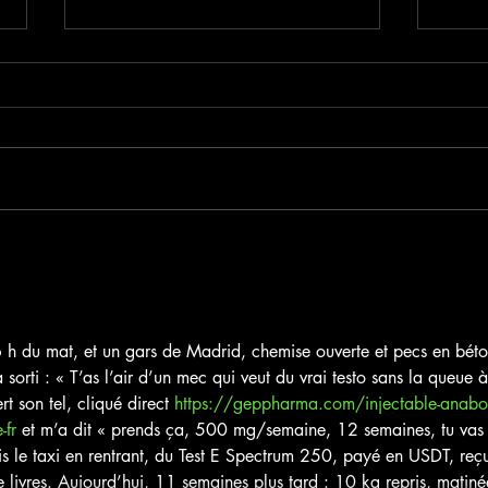
Les B
8 décembre / Marché de Noël
6 h du mat, et un gars de Madrid, chemise ouverte et pecs en béto
 sorti : « T’as l’air d’un mec qui veut du vrai testo sans la queue à
t son tel, cliqué direct 
https://geppharma.com/injectable-anabol
-fr
 et m’a dit « prends ça, 500 mg/semaine, 12 semaines, tu vas
s le taxi en rentrant, du Test E Spectrum 250, payé en USDT, reç
e livres. Aujourd’hui, 11 semaines plus tard : 10 kg repris, matiné