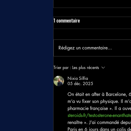
1 commentaire
Rédigez un commentaire...
Collecte pour les Petites
Trier par :
Les plus récents
"moustache"
Nixia Silfia
05 déc. 2025
On était en after à Barcelone, 
m’a vu fixer son physique. Il m’a
pharmacie française ». Il a ouver
steroids-fr/testosterone-enanthate
renaître ». J’ai commandé depui
Paris en 6 jours dans un colis d